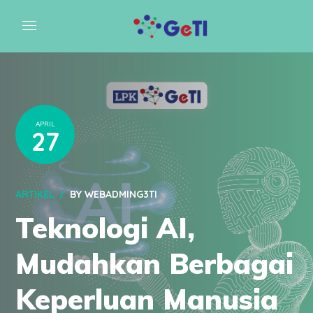
APRIL
27
ARTIKEL
BY
WEBADMING3TI
Teknologi AI,
Mudahkan Berbagai
Keperluan Manusia