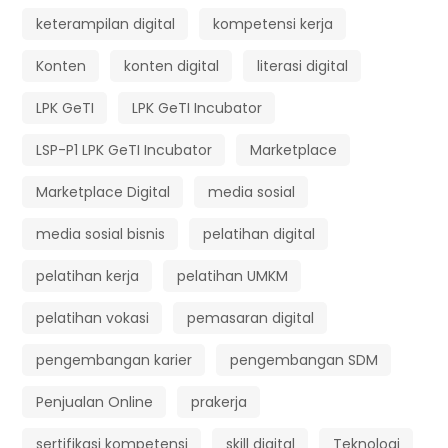
keterampilan digital
kompetensi kerja
Konten
konten digital
literasi digital
LPK GeTI
LPK GeTI Incubator
LSP-P1 LPK GeTI Incubator
Marketplace
Marketplace Digital
media sosial
media sosial bisnis
pelatihan digital
pelatihan kerja
pelatihan UMKM
pelatihan vokasi
pemasaran digital
pengembangan karier
pengembangan SDM
Penjualan Online
prakerja
sertifikasi kompetensi
skill digital
Teknologi