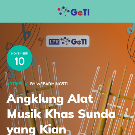
NOVEMBER
10
ARTIKEL
BY
WEBADMING3TI
Angklung Alat
Musik Khas Sunda
yang Kian