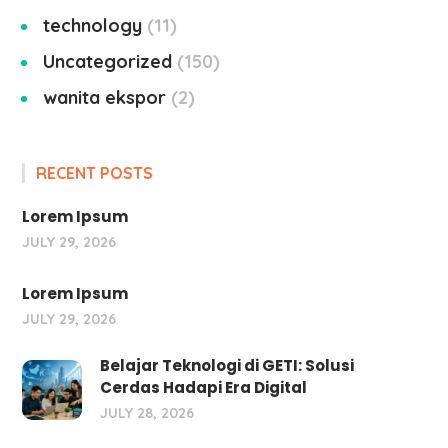
technology
11
Uncategorized
150
wanita ekspor
2
RECENT POSTS
Lorem Ipsum
JULY 29, 2026
Lorem Ipsum
JULY 29, 2026
Belajar Teknologi di GETI: Solusi
Cerdas Hadapi Era Digital
JULY 28, 2026